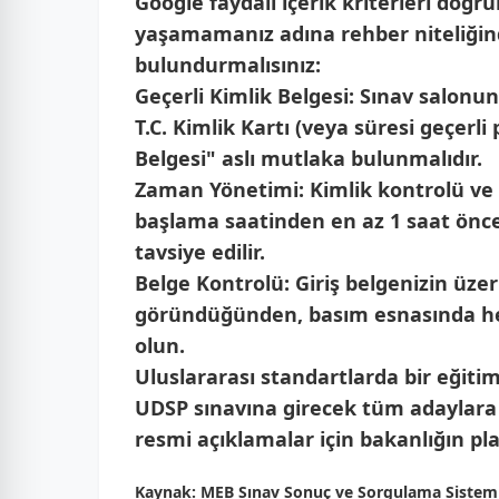
Google faydalı içerik kriterleri doğ
yaşamamanız adına rehber niteliğin
bulundurmalısınız:
Geçerli Kimlik Belgesi:
Sınav salonuna
T.C. Kimlik Kartı (veya süresi geçerli
Belgesi" aslı mutlaka bulunmalıdır.
Zaman Yönetimi:
Kimlik kontrolü ve 
başlama saatinden en az 1 saat önc
tavsiye edilir.
Belge Kontrolü:
Giriş belgenizin üzer
göründüğünden, basım esnasında he
olun.
Uluslararası standartlarda bir eğitim
UDSP sınavına girecek tüm adaylara ba
resmi açıklamalar için bakanlığın pl
Kaynak:
MEB Sınav Sonuç ve Sorgulama Sistem