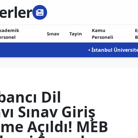
erler
kademik
Kamu
E
Sınav
Tayin
ersonel
Personeli
B
• İstanbul Üniversitesi-Cerrahpa
ancı Dil
avı Sınav Giriş
şime Açıldı! MEB