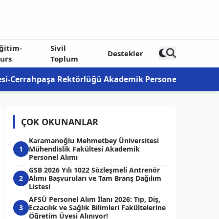
ğitim-
Sivil
Destekler
urs
Toplum
şa Rektörlüğü Akademik Personel Alım İlanı 2026: Profe
ÇOK OKUNANLAR
Karamanoğlu Mehmetbey Üniversitesi
1
Mühendislik Fakültesi Akademik
Personel Alımı
GSB 2026 Yılı 1022 Sözleşmeli Antrenör
2
Alımı Başvuruları ve Tam Branş Dağılım
Listesi
AFSÜ Personel Alım İlanı 2026: Tıp, Diş,
3
Eczacılık ve Sağlık Bilimleri Fakültelerine
Öğretim Üyesi Alınıyor!