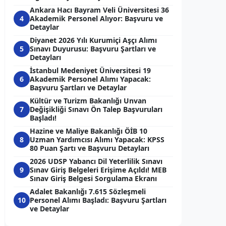
Ankara Hacı Bayram Veli Üniversitesi 36
4
Akademik Personel Alıyor: Başvuru ve
Detaylar
Diyanet 2026 Yılı Kurumiçi Aşçı Alımı
5
Sınavı Duyurusu: Başvuru Şartları ve
Detayları
İstanbul Medeniyet Üniversitesi 19
6
Akademik Personel Alımı Yapacak:
Başvuru Şartları ve Detaylar
Kültür ve Turizm Bakanlığı Unvan
7
Değişikliği Sınavı Ön Talep Başvuruları
Başladı!
Hazine ve Maliye Bakanlığı ÖİB 10
8
Uzman Yardımcısı Alımı Yapacak: KPSS
80 Puan Şartı ve Başvuru Detayları
2026 UDSP Yabancı Dil Yeterlilik Sınavı
9
Sınav Giriş Belgeleri Erişime Açıldı! MEB
Sınav Giriş Belgesi Sorgulama Ekranı
Adalet Bakanlığı 7.615 Sözleşmeli
10
Personel Alımı Başladı: Başvuru Şartları
ve Detaylar