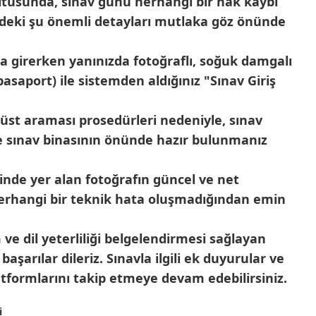
rultusunda, sınav günü herhangi bir hak kaybı
deki şu önemli detayları mutlaka göz önünde
 girerken yanınızda fotoğraflı, soğuk damgalı
 pasaport) ile sistemden aldığınız "Sınav Giriş
üst araması prosedürleri nedeniyle, sınav
e sınav binasının önünde hazır bulunmanız
inde yer alan fotoğrafın güncel ve net
rhangi bir teknik hata oluşmadığından emin
 ve dil yeterliliği belgelendirmesi sağlayan
şarılar dileriz. Sınavla ilgili ek duyurular ve
atformlarını takip etmeye devam edebilirsiniz.
i