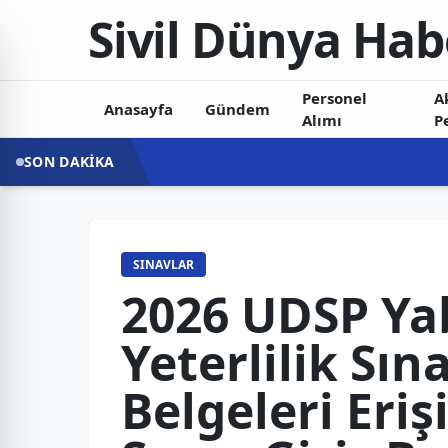
Sivil Dünya Hab
Personel
A
Anasayfa
Gündem
Alımı
P
SON DAKİKA
SINAVLAR
2026 UDSP Yab
Yeterlilik Sın
Belgeleri Eri