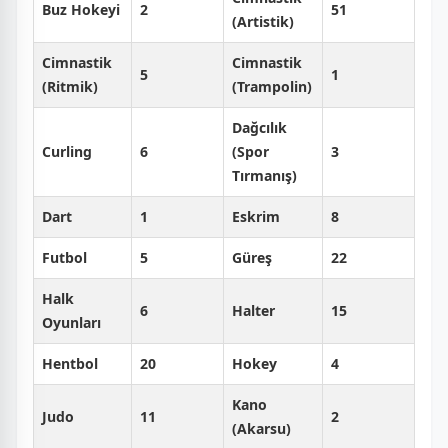
Buz Hokeyi
2
51
(Artistik)
Cimnastik
Cimnastik
5
1
(Ritmik)
(Trampolin)
Dağcılık
Curling
6
(Spor
3
Tırmanış)
Dart
1
Eskrim
8
Futbol
5
Güreş
22
Halk
6
Halter
15
Oyunları
Hentbol
20
Hokey
4
Kano
Judo
11
2
(Akarsu)