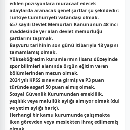
edilen pozisyonlara müracaat edecek
adaylarda aranacak genel şartlar şu şekildedir:
Türkiye Cumhuriyeti vatandaşı olmak.
657 sayılı Devlet Memurları Kanununun 48’inci
maddesinde yer alan devlet memurluğu
şartlarını taşımak.
Başvuru tarihinin son günü itibarıyla 18 yaşını
tamamlamış olmak.
Yükseköğretim kurumlarının lisans düzeyinde
spor bilimleri alanında örgün eğitim veren
bölümlerinden mezun olmak.
2024 yılı KPSS sınavına girmiş ve P3 puan
türünde asgari 50 puan almış olmak.
Sosyal Güvenlik Kurumundan emeklilik,
yaşlılık veya malullük aylığı almıyor olmak (dul
ve yetim aylığı hariç).
Herhangi bir kamu kurumunda çalışmakta
iken görevden veya meslekten ihraç edilmemiş
olmak.