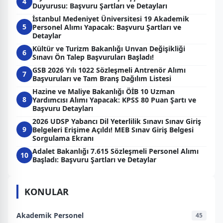
4
Duyurusu: Başvuru Şartları ve Detayları
İstanbul Medeniyet Üniversitesi 19 Akademik
5
Personel Alımı Yapacak: Başvuru Şartları ve
Detaylar
Kültür ve Turizm Bakanlığı Unvan Değişikliği
6
Sınavı Ön Talep Başvuruları Başladı!
GSB 2026 Yılı 1022 Sözleşmeli Antrenör Alımı
7
Başvuruları ve Tam Branş Dağılım Listesi
Hazine ve Maliye Bakanlığı ÖİB 10 Uzman
8
Yardımcısı Alımı Yapacak: KPSS 80 Puan Şartı ve
Başvuru Detayları
2026 UDSP Yabancı Dil Yeterlilik Sınavı Sınav Giriş
9
Belgeleri Erişime Açıldı! MEB Sınav Giriş Belgesi
Sorgulama Ekranı
Adalet Bakanlığı 7.615 Sözleşmeli Personel Alımı
10
Başladı: Başvuru Şartları ve Detaylar
KONULAR
Akademik Personel
45