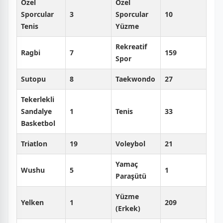
Özel
Özel
Sporcular
3
Sporcular
10
Tenis
Yüzme
Rekreatif
Ragbi
7
159
Spor
Sutopu
8
Taekwondo
27
Tekerlekli
Sandalye
1
Tenis
33
Basketbol
Triatlon
19
Voleybol
21
Yamaç
Wushu
5
1
Paraşütü
Yüzme
Yelken
1
209
(Erkek)