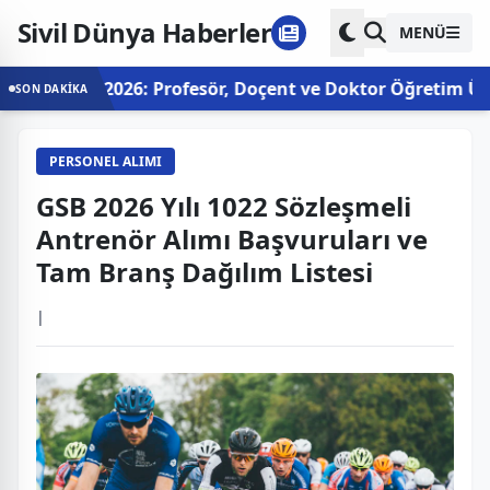
Sivil Dünya Haberler
MENÜ
: Profesör, Doçent ve Doktor Öğretim Üyesi Kadroları Ba
SON DAKİKA
PERSONEL ALIMI
GSB 2026 Yılı 1022 Sözleşmeli
Antrenör Alımı Başvuruları ve
Tam Branş Dağılım Listesi
|