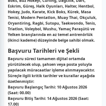
Boks, Buz Hokeyi, Curling, Dağcılık, Dart,
Eskrim, Güreş, Halk Oyunları, Halter, Hentbol,
Hokey, Judo, Karate, Kick Boks, Kürek, Masa
Tenisi, Modern Pentatlon, Muay Thai, Okçuluk,
Oryantiring, Ragbi, Sutopu, Taekwondo, Tenis,
Triatlon, Voleybol, Wushu, Yamaç Paraşütü ve
Yelken branşlarında en az temel antrenörlük
(ikinci kademe) düzeyinde belge sahibi olmak.
Başvuru Tarihleri ve Şekli
Başvuru süreci tamamen dijital ortamda
yürütülecek olup, şahsen veya posta yoluyla
yapılacak müracaatlar işleme alınmayacaktır.
Süreçle ilgili kritik tarihler ve kurallar aşağıda
özetlenmiştir:
Başvuru Başlangıç Tarihi:
10 Ağustos 2026
(Saat: 00.00)
Başvuru Bitiş Tarihi:
14 Ağustos 2026 (Saat:
17.00)