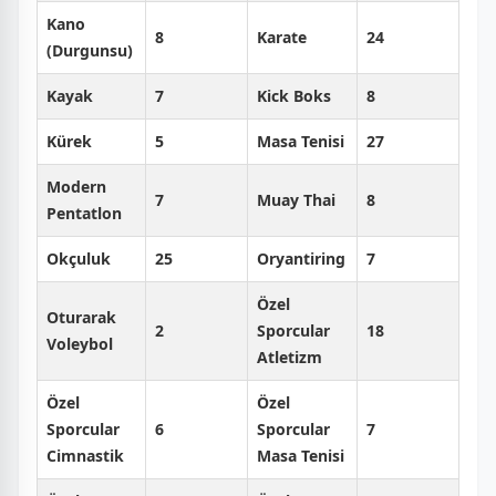
Kano
8
Karate
24
(Durgunsu)
Kayak
7
Kick Boks
8
Kürek
5
Masa Tenisi
27
Modern
7
Muay Thai
8
Pentatlon
Okçuluk
25
Oryantiring
7
Özel
Oturarak
2
Sporcular
18
Voleybol
Atletizm
Özel
Özel
Sporcular
6
Sporcular
7
Cimnastik
Masa Tenisi