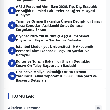
Sorgulama Ekranı
AFSÜ Personel Alım İlanı 2026: Tıp, Diş, Eczacılık
5
ve Sağlık Bilimleri Fakültelerine Öğretim Üyesi
Alınıyor!
Tarım ve Orman Bakanlığı Ünvan Değişikliği Sınavı
6
İtiraz Sonuçları Açıklandı! Sınav Sonucu
Sorgulama Ekranı
Diyanet 2026 Yılı Kurumiçi Aşçı Alımı Sınavı
7
Duyurusu: Başvuru Şartları ve Detayları
İstanbul Medeniyet Üniversitesi 19 Akademik
8
Personel Alımı Yapacak: Başvuru Şartları ve
Detaylar
Kültür ve Turizm Bakanlığı Unvan Değişikliği
9
Sınavı Ön Talep Başvuruları Başladı!
Hazine ve Maliye Bakanlığı ÖİB 10 Uzman
10
Yardımcısı Alımı Yapacak: KPSS 80 Puan Şartı ve
Başvuru Detayları
KONULAR
Akademik Personel
45