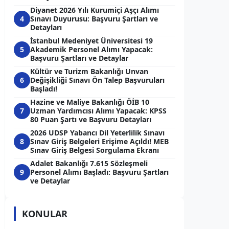
Diyanet 2026 Yılı Kurumiçi Aşçı Alımı
4
Sınavı Duyurusu: Başvuru Şartları ve
Detayları
İstanbul Medeniyet Üniversitesi 19
5
Akademik Personel Alımı Yapacak:
Başvuru Şartları ve Detaylar
Kültür ve Turizm Bakanlığı Unvan
6
Değişikliği Sınavı Ön Talep Başvuruları
Başladı!
Hazine ve Maliye Bakanlığı ÖİB 10
7
Uzman Yardımcısı Alımı Yapacak: KPSS
80 Puan Şartı ve Başvuru Detayları
2026 UDSP Yabancı Dil Yeterlilik Sınavı
8
Sınav Giriş Belgeleri Erişime Açıldı! MEB
Sınav Giriş Belgesi Sorgulama Ekranı
Adalet Bakanlığı 7.615 Sözleşmeli
9
Personel Alımı Başladı: Başvuru Şartları
ve Detaylar
KONULAR