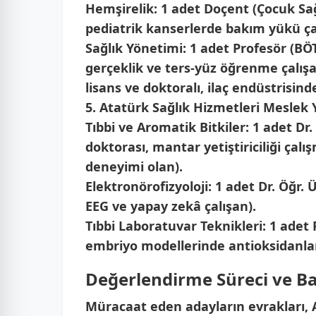
Hemşirelik:
1 adet Doçent (Çocuk Sağl
pediatrik kanserlerde bakım yükü ça
Sağlık Yönetimi:
1 adet Profesör (BÖT
gerçeklik ve ters-yüz öğrenme çalış
lisans ve doktoralı, ilaç endüstrisind
5. Atatürk Sağlık Hizmetleri Meslek
Tıbbi ve Aromatik Bitkiler:
1 adet Dr.
doktorası, mantar yetiştiriciliği çalı
deneyimi olan).
Elektronörofizyoloji:
1 adet Dr. Öğr. Ü
EEG ve yapay zekâ çalışan).
Tıbbi Laboratuvar Teknikleri:
1 adet 
embriyo modellerinde antioksidanlar
Değerlendirme Süreci ve B
Müracaat eden adayların evrakları,