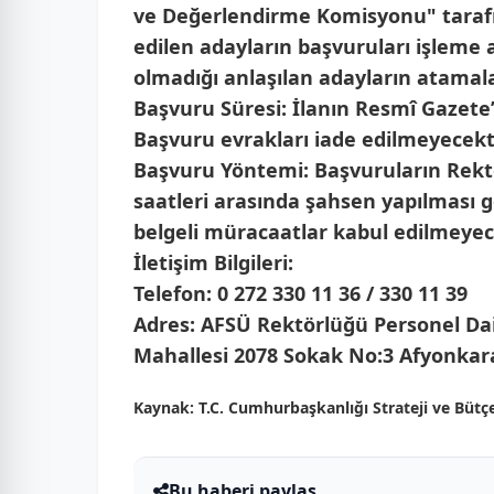
ve Değerlendirme Komisyonu" tarafınd
edilen adayların başvuruları işleme 
olmadığı anlaşılan adayların atamalar
Başvuru Süresi:
İlanın Resmî Gazete’
Başvuru evrakları iade edilmeyecekti
Başvuru Yöntemi:
Başvuruların Rektö
saatleri arasında
şahsen
yapılması g
belgeli müracaatlar kabul edilmeyec
İletişim Bilgileri:
Telefon:
0 272 330 11 36 / 330 11 39
Adres:
AFSÜ Rektörlüğü Personel Daire
Mahallesi 2078 Sokak No:3 Afyonkar
Kaynak:
T.C. Cumhurbaşkanlığı Strateji ve Bütç
Bu haberi paylaş