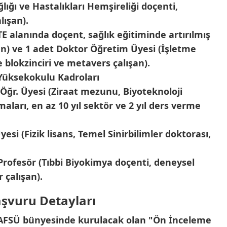
ığı ve Hastalıkları Hemşireliği doçenti,
lışan).
E alanında doçent, sağlık eğitiminde artırılmış
an) ve 1 adet Doktor Öğretim Üyesi (İşletme
e blokzinciri ve metavers çalışan).
 Yüksekokulu Kadroları
 Öğr. Üyesi (Ziraat mezunu, Biyoteknoloji
şmaları, en az 10 yıl sektör ve 2 yıl ders verme
yesi (Fizik lisans, Temel Sinirbilimler doktorası,
Profesör (Tıbbi Biyokimya doçenti, deneysel
 çalışan).
aşvuru Detayları
 AFSÜ bünyesinde kurulacak olan "Ön İnceleme