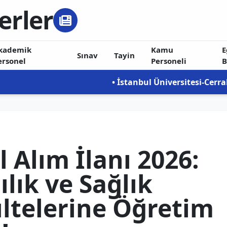
erler
kademik
Kamu
E
Sınav
Tayin
ersonel
Personeli
B
• İstanbul Üniversitesi-Cerrahpaşa Rektörlüğü
 Alım İlanı 2026:
ılık ve Sağlık
ültelerine Öğretim