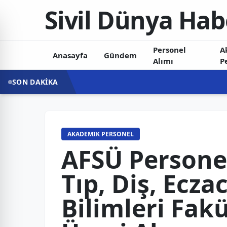
Sivil Dünya Hab
Personel
A
Anasayfa
Gündem
Alımı
P
SON DAKİKA
AKADEMIK PERSONEL
AFSÜ Personel
Tıp, Diş, Eczac
Bilimleri Fak