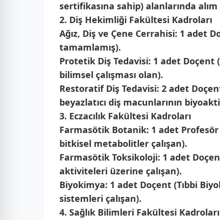
sertifikasına sahip) alanlarında alım
2. Diş Hekimliği Fakültesi Kadroları
Ağız, Diş ve Çene Cerrahisi:
1 adet Do
tamamlamış).
Protetik Diş Tedavisi:
1 adet Doçent 
bilimsel çalışması olan).
Restoratif Diş Tedavisi:
2 adet Doçent
beyazlatıcı diş macunlarının biyoakti
3. Eczacılık Fakültesi Kadroları
Farmasötik Botanik:
1 adet Profesör
bitkisel metabolitler çalışan).
Farmasötik Toksikoloji:
1 adet Doçent
aktiviteleri üzerine çalışan).
Biyokimya:
1 adet Doçent (Tıbbi Biyo
sistemleri çalışan).
4. Sağlık Bilimleri Fakültesi Kadroları