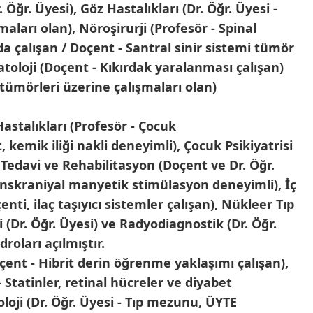
 Öğr. Üyesi), Göz Hastalıkları (Dr. Öğr. Üyesi -
aları olan), Nöroşirurji (Profesör - Spinal
da çalışan / Doçent - Santral sinir sistemi tümör
toloji (Doçent - Kıkırdak yaralanması çalışan)
 tümörleri üzerine çalışmaları olan)
astalıkları (Profesör - Çocuk
kemik iliği nakli deneyimli), Çocuk Psikiyatrisi
 Tedavi ve Rehabilitasyon (Doçent ve Dr. Öğr.
anskraniyal manyetik stimülasyon deneyimli), İç
nti, ilaç taşıyıcı sistemler çalışan), Nükleer Tıp
i (Dr. Öğr. Üyesi) ve Radyodiagnostik (Dr. Öğr.
droları açılmıştır.
oçent - Hibrit derin öğrenme yaklaşımı çalışan),
 Statinler, retinal hücreler ve diyabet
oloji (Dr. Öğr. Üyesi - Tıp mezunu, ÜYTE