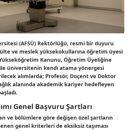
ersitesi (AFSÜ) Rektörlüğü, resmi bir duyuru
külte ve meslek yüksekokullarına öğretim üyesi
ılı Yükseköğretim Kanunu, Öğretim Üyeliğine
ile üniversitenin kendi atama yönergesi
rilecek alımlarda; Profesör, Doçent ve Doktor
Sağlık alanında akademik kariyer hedefleyen
aşladı.
ımı Genel Başvuru Şartları
n ve bölümlere göre değişen özel şartların
lenen genel kriterleri de eksiksiz taşıması