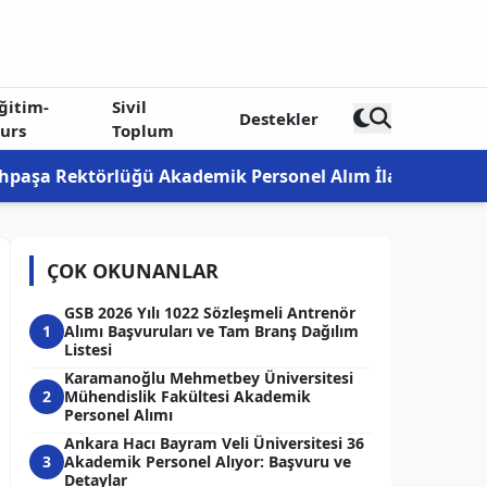
ğitim-
Sivil
Destekler
urs
Toplum
 Akademik Personel Alım İlanı 2026: Profesör, Doçent ve
ÇOK OKUNANLAR
GSB 2026 Yılı 1022 Sözleşmeli Antrenör
1
Alımı Başvuruları ve Tam Branş Dağılım
Listesi
Karamanoğlu Mehmetbey Üniversitesi
2
Mühendislik Fakültesi Akademik
Personel Alımı
Ankara Hacı Bayram Veli Üniversitesi 36
3
Akademik Personel Alıyor: Başvuru ve
Detaylar