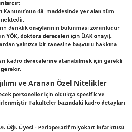
nlardır:
arı Kanunu’nun 48. maddesinde yer alan tüm
kmektedir.
rın denklik onaylarının bulunması zorunludur
çin YÖK, doktora dereceleri için ÜAK onayı).
lardan yalnızca bir tanesine başvuru hakkına
en kadro derecelerine atanabilmek için gerekli
 gerekir.
lımı ve Aranan Özel Nitelikler
cek personeller için oldukça spesifik ve
lirlenmiştir. Fakülteler bazındaki kadro detayları
Dr. Öğr. Üyesi - Perioperatif miyokart infarktüsü