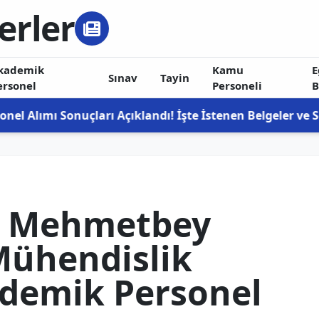
erler
kademik
Kamu
E
Sınav
Tayin
ersonel
Personeli
B
arı Açıklandı! İşte İstenen Belgeler ve Son Başvuru Tari
 Mehmetbey
Mühendislik
ademik Personel