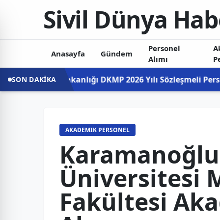
Sivil Dünya Hab
Personel
A
Anasayfa
Gündem
Alımı
P
akanlığı DKMP 2026 Yılı Sözleşmeli Personel Alımı Sonuçl
SON DAKİKA
AKADEMIK PERSONEL
Karamanoğlu
Üniversitesi 
Fakültesi Ak