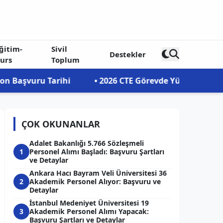
ğitim-
Sivil
Destekler
urs
Toplum
hi
• 2026 CTE Görevde Yükselme ve Ünvan Değişikliği
ÇOK OKUNANLAR
Adalet Bakanlığı 5.766 Sözleşmeli
1
Personel Alımı Başladı: Başvuru Şartları
ve Detaylar
Ankara Hacı Bayram Veli Üniversitesi 36
2
Akademik Personel Alıyor: Başvuru ve
Detaylar
İstanbul Medeniyet Üniversitesi 19
3
Akademik Personel Alımı Yapacak:
Başvuru Şartları ve Detaylar