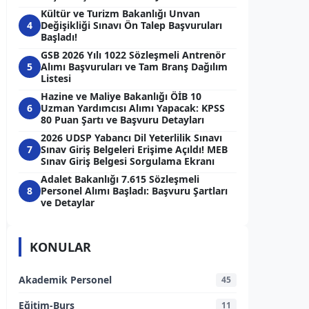
Kültür ve Turizm Bakanlığı Unvan
4
Değişikliği Sınavı Ön Talep Başvuruları
Başladı!
GSB 2026 Yılı 1022 Sözleşmeli Antrenör
5
Alımı Başvuruları ve Tam Branş Dağılım
Listesi
Hazine ve Maliye Bakanlığı ÖİB 10
6
Uzman Yardımcısı Alımı Yapacak: KPSS
80 Puan Şartı ve Başvuru Detayları
2026 UDSP Yabancı Dil Yeterlilik Sınavı
7
Sınav Giriş Belgeleri Erişime Açıldı! MEB
Sınav Giriş Belgesi Sorgulama Ekranı
Adalet Bakanlığı 7.615 Sözleşmeli
8
Personel Alımı Başladı: Başvuru Şartları
ve Detaylar
KONULAR
Akademik Personel
45
Eğitim-Burs
11