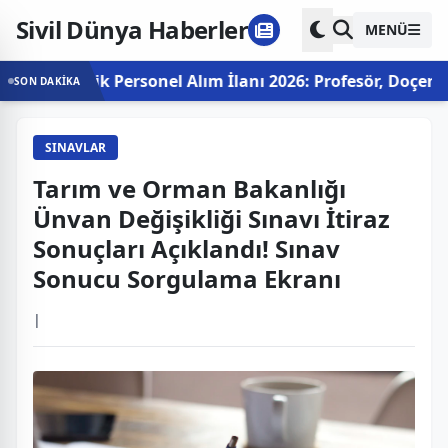
Sivil Dünya Haberler
MENÜ
demik Personel Alım İlanı 2026: Profesör, Doçent ve Do
SON DAKİKA
SINAVLAR
Tarım ve Orman Bakanlığı
Ünvan Değişikliği Sınavı İtiraz
Sonuçları Açıklandı! Sınav
Sonucu Sorgulama Ekranı
|