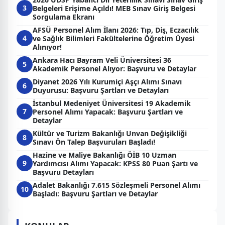
3
Belgeleri Erişime Açıldı! MEB Sınav Giriş Belgesi
Sorgulama Ekranı
AFSÜ Personel Alım İlanı 2026: Tıp, Diş, Eczacılık
4
ve Sağlık Bilimleri Fakültelerine Öğretim Üyesi
Alınıyor!
Ankara Hacı Bayram Veli Üniversitesi 36
5
Akademik Personel Alıyor: Başvuru ve Detaylar
Diyanet 2026 Yılı Kurumiçi Aşçı Alımı Sınavı
6
Duyurusu: Başvuru Şartları ve Detayları
İstanbul Medeniyet Üniversitesi 19 Akademik
7
Personel Alımı Yapacak: Başvuru Şartları ve
Detaylar
Kültür ve Turizm Bakanlığı Unvan Değişikliği
8
Sınavı Ön Talep Başvuruları Başladı!
Hazine ve Maliye Bakanlığı ÖİB 10 Uzman
9
Yardımcısı Alımı Yapacak: KPSS 80 Puan Şartı ve
Başvuru Detayları
Adalet Bakanlığı 7.615 Sözleşmeli Personel Alımı
10
Başladı: Başvuru Şartları ve Detaylar