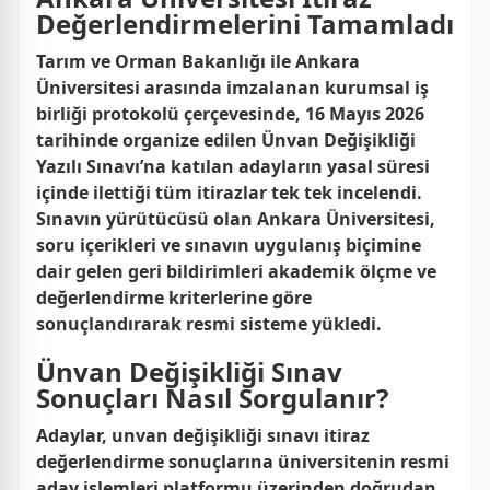
Değerlendirmelerini Tamamladı
Tarım ve Orman Bakanlığı ile Ankara
Üniversitesi arasında imzalanan kurumsal iş
birliği protokolü çerçevesinde, 16 Mayıs 2026
tarihinde organize edilen Ünvan Değişikliği
Yazılı Sınavı’na katılan adayların yasal süresi
içinde ilettiği tüm itirazlar tek tek incelendi.
Sınavın yürütücüsü olan Ankara Üniversitesi,
soru içerikleri ve sınavın uygulanış biçimine
dair gelen geri bildirimleri akademik ölçme ve
değerlendirme kriterlerine göre
sonuçlandırarak resmi sisteme yükledi.
Ünvan Değişikliği Sınav
Sonuçları Nasıl Sorgulanır?
Adaylar, unvan değişikliği sınavı itiraz
değerlendirme sonuçlarına üniversitenin resmi
aday işlemleri platformu üzerinden doğrudan