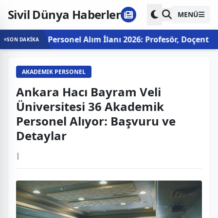
Sivil Dünya Haberler
MENÜ
demik Personel Alım İlanı 2026: Profesör, Doçent ve Dok
SON DAKİKA
AKADEMIK PERSONEL
Ankara Hacı Bayram Veli
Üniversitesi 36 Akademik
Personel Alıyor: Başvuru ve
Detaylar
|